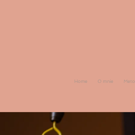
Home
O mnie
Meto