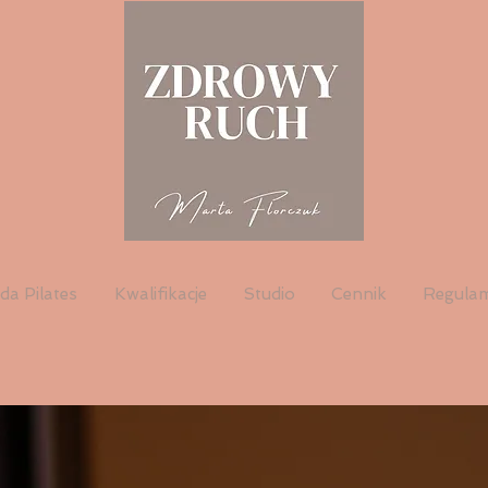
da Pilates
Kwalifikacje
Studio
Cennik
Regula