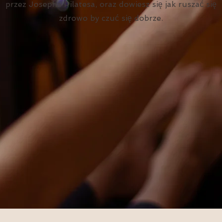
przez Josepha Pilatesa, oraz dowiesz się jak ruszać się
zdrowo by czuć się dobrze.