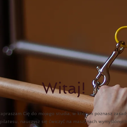
Witaj!
zapraszam Cię do mojego studia, w którym poznasz zasad
pilatesu, nauczysz się ćwiczyć na maszynach wymyślonyc